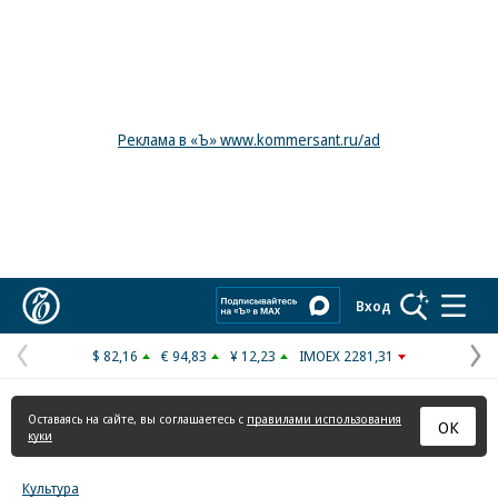
Реклама в «Ъ» www.kommersant.ru/ad
Коммерсантъ
Вход
$ 82,16
€ 94,83
¥ 12,23
IMOEX 2281,31
Предыдущая
С
страница
с
Оставаясь на сайте, вы соглашаетесь с
правилами использования
ОК
куки
Культура