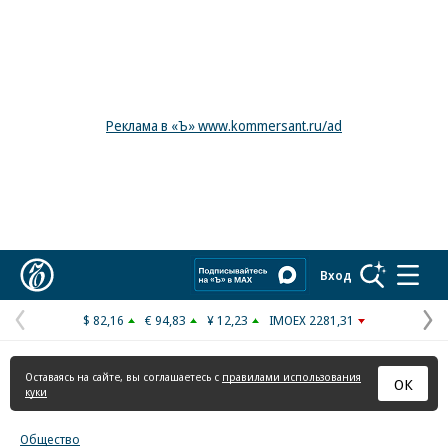
Реклама в «Ъ» www.kommersant.ru/ad
Коммерсантъ
Вход
$ 82,16
€ 94,83
¥ 12,23
IMOEX 2281,31
Предыдущая
С
страница
с
Оставаясь на сайте, вы соглашаетесь с
правилами использования
ОК
куки
Общество