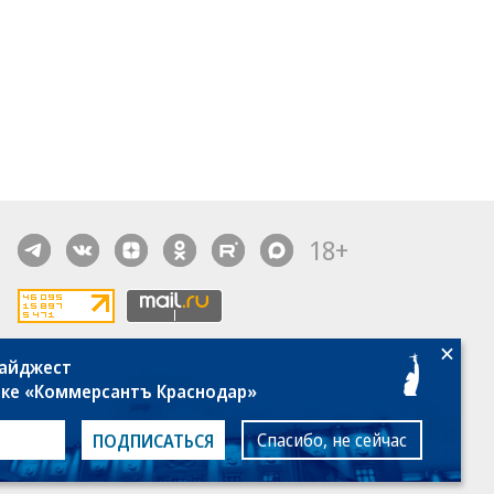
18+
дайджест
алы, новости компаний, материалы с пометкой
лке «Коммерсантъ Краснодар»
общение» опубликованы на коммерческой основе.
ся рекомендательные технологии.
Подробнее
Спасибо, не сейчас
ПОДПИСАТЬСЯ