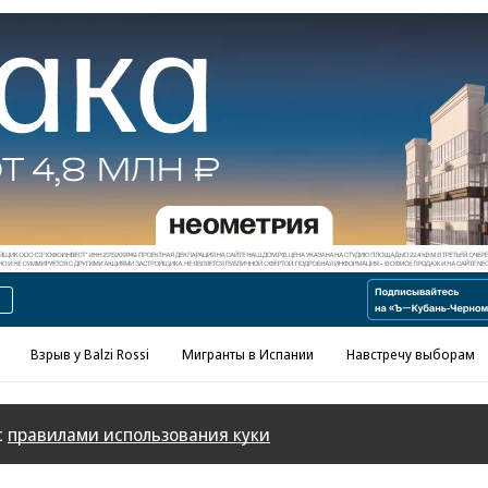
Реклама в «Ъ» www.kommersant.ru/ad
Взрыв у Balzi Rossi
Мигранты в Испании
Навстречу выборам
с
правилами использования куки