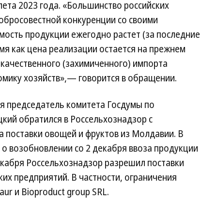
ета 2023 года. «Большинство российских
добросовестной конкуренции со своими
мость продукции ежегодно растет (за последние
ремя как цена реализации остается на прежнем
некачественного (захимиченного) импорта
омику хозяйств»,— говорится в обращении.
ря председатель комитета Госдумы по
ий обратился в Россельхознадзор с
 поставки овощей и фруктов из Молдавии. В
 о возобновлении со 2 декабря ввоза продукции
екабря Россельхознадзор разрешил поставки
ких предприятий. В частности, ограничения
Faur и Bioproduct group SRL.