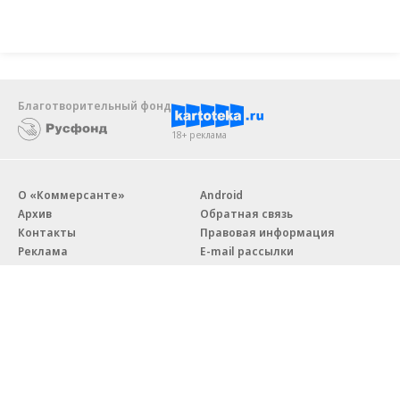
Благотворительный фонд
18+ реклама
О «Коммерсанте»
Android
Архив
Обратная связь
Контакты
Правовая информация
Реклама
E-mail рассылки
Вакансии
18+
© АО «Коммерсантъ». 127006, Москва, Оружейный переулок д. 41,
тел. +7 (495) 797-69-70.