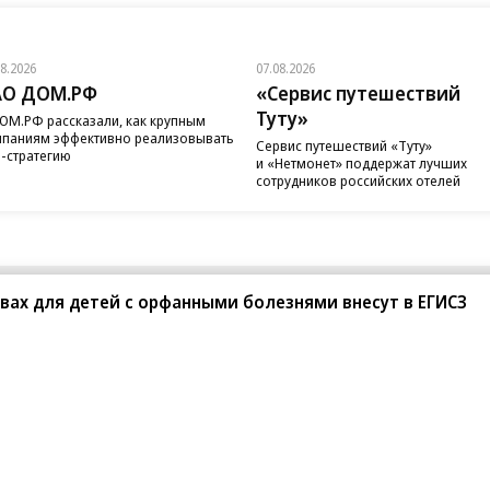
08.2026
07.08.2026
АО ДОМ.РФ
«Сервис путешествий
Туту»
ОМ.РФ рассказали, как крупным
паниям эффективно реализовывать
Сервис путешествий «Туту»
-стратегию
и «Нетмонет» поддержат лучших
сотрудников российских отелей
вах для детей с орфанными болезнями внесут в ЕГИСЗ
санте»
Реклама
Обратная связь
Вакансии
Правовая информация
Android
E-mail рассылки
реулок д. 41,
тел. +7 (495) 797-69-70.
Партнерские проекты/матери
«Промо» и «Официальное со
а: kommersant.ru) зарегистрировано