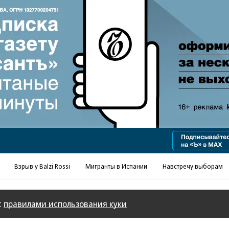
Реклама в «Ъ» www.kommersant.ru/ad
Взрыв у Balzi Rossi
Мигранты в Испании
Навстречу выборам
с
правилами использования куки