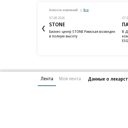
Новости компаний
Все
07.08.2026
07.
STONE
П
Бизнес-центр STONE Римская возведен
В Д
в полную высоту
ком
ESG
Лента
Моя лента
Данные о лекарст
Благотворительный фонд
О «Коммер
Архив
Контакты
18+ реклама
© АО «Коммерсантъ». 127006, Москва, Оружейный пе
Сетевое издание «Коммерсантъ» (доменное имя сайт