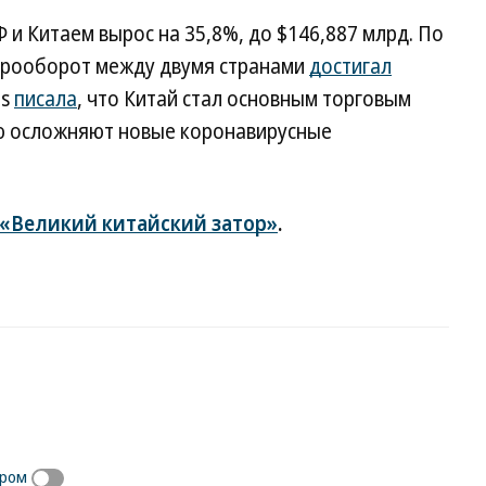
 и Китаем вырос на 35,8%, до $146,887 млрд. По
варооборот между двумя странами
достигал
es
писала
, что Китай стал основным торговым
ю осложняют новые коронавирусные
«Великий китайский затор»
.
иром