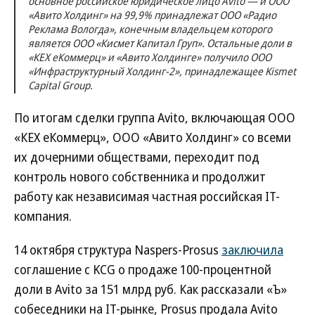
основное российское юридическое лицо Avito — и ООО
«Авито Холдинг» на 99,9% принадлежат ООО «Радио
Реклама Вологда», конечным владельцем которого
является ООО «Кисмет Капитал Груп». Остальные доли в
«КЕХ еКоммерц» и «Авито Холдинге» получило ООО
«Инфраструктурный Холдинг-2», принадлежащее Kismet
Capital Group.
По итогам сделки группа Avito, включающая ООО
«КЕХ еКоммерц», ООО «Авито Холдинг» со всеми
их дочерними обществами, переходит под
контроль нового собственника и продолжит
работу как независимая частная российская IT-
компания.
14 октября структура Naspers-Prosus
заключила
соглашение с KCG о продаже 100-процентной
доли в Avito за 151 млрд руб. Как рассказали «Ъ»
собеседники на IT-рынке, Prosus продала Avito