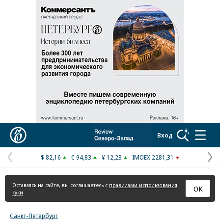
Коммерсантъ
Вход
$ 82,16
€ 94,83
¥ 12,23
IMOEX 2281,31
Предыдущая
С
страница
с
Оставаясь на сайте, вы соглашаетесь с
правилами использования
ОК
куки
Санкт-Петербург