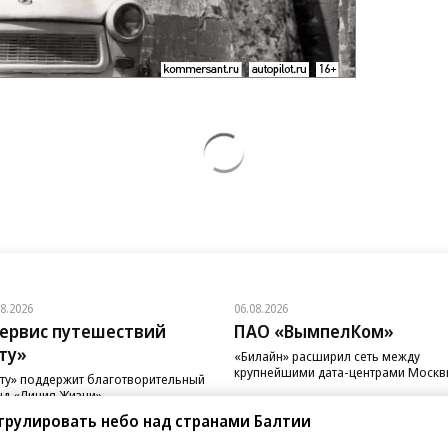
08.2026
06.08.2026
ервис путешествий
ПАО «ВымпелКом»
ту»
«Билайн» расширил сеть между
крупнейшими дата-центрами Моск
ту» поддержит благотворительный
д «Линия Жизни»
трулировать небо над странами Балтии