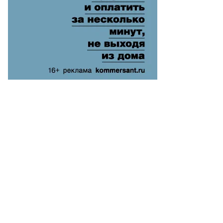
лдавская,
ммерсантъ