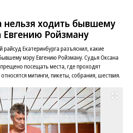
а нельзя ходить бывшему
а Евгению Ройзману
й райсуд Екатеринбурга разъяснил, какие
бывшему мэру Евгению Ройзману. Судья Оксана
апрещено посещать места, где проходят
относятся митинги, пикеты, собрания, шествия.
Развернуть на весь экран
Ев
Ро
Фо
М