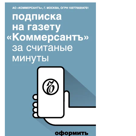
гений
йзман
то:
арина