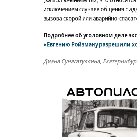
(за исключением тех, что относятся
исключением случаев общения с ад
вызова скорой или аварийно-спасат
Подробнее об уголовном деле эк
«Евгению Ройзману разрешили хо
Диана Сунагатуллина, Екатеринбур