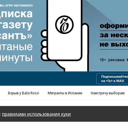
Реклама в «Ъ» www.kommersant.ru/ad
Взрыв у Balzi Rossi
Мигранты в Испании
Навстречу выборам
с
правилами использования куки