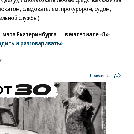
 к делу), использовать любые средства связи (за
вокатом, следователем, прокурором, судом,
ельной службы).
с-мэра Екатеринбурга — в материале «Ъ»
дить и разговаривать»
.
г
Поделиться