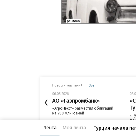
Новости компаний
Все
06.08.2026
06.
АО «Газпромбанк»
«С
Ту
«АгроНэкст» разместил облигаций
на 700 млн юаней
«Ту
фон
Лента
Моя лента
Турция начала па