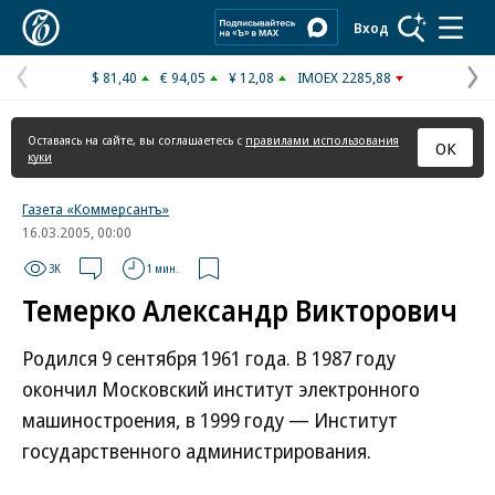
Коммерсантъ
Вход
$ 81,40
€ 94,05
¥ 12,08
IMOEX 2285,88
Предыдущая
С
страница
с
Оставаясь на сайте, вы соглашаетесь с
правилами использования
ОК
куки
Газета «Коммерсантъ»
16.03.2005, 00:00
3K
1 мин.
Темерко Александр Викторович
Родился 9 сентября 1961 года. В 1987 году
окончил Московский институт электронного
машиностроения, в 1999 году — Институт
государственного администрирования.