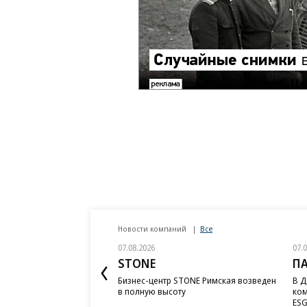
Новости компаний
Все
07.08.2026
07.
STONE
П
Бизнес-центр STONE Римская возведен
В Д
в полную высоту
ком
ESG