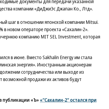
бходимые документы для передачи указанной
щества компании «ДиДжиЭс Джапан Ко., Лтд».
ый шаг в отношении японской компании Mitsui.
% в новом операторе проекта «Сахалин-2».
дочернюю компанию MIT SEL Investment, которая
лся в июне. Вместо Sakhalin Energy им стала
алинская энергия». Иностранным акционерам
должении сотрудничества или выходе из
от возможной продажи их активов будут
 в публикации «Ъ»
«"Сахалин-2" остался при