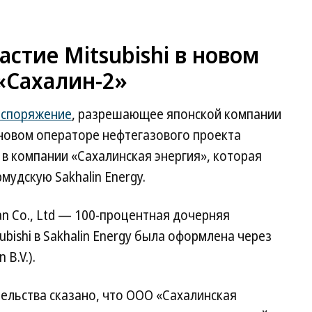
астие Mitsubishi в новом
«Сахалин-2»
аспоряжение
, разрешающее японской компании
в новом операторе нефтегазового проекта
% в компании «Сахалинская энергия», которая
удскую Sakhalin Energy.
n Co., Ltd — 100-процентная дочерняя
subishi в Sakhalin Energy была оформлена через
B.V.).
ельства сказано, что ООО «Сахалинская