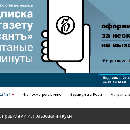
Реклама в «Ъ» www.kommersant.ru/ad
281,31
Что посмотреть в кино
Взрыв у Balzi Rossi
Мигранты в
с
правилами использования куки