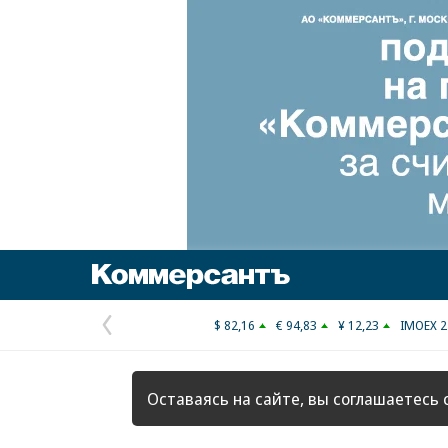
Коммерсантъ
$ 82,16
€ 94,83
¥ 12,23
IMOEX 2
Предыдущая
страница
Оставаясь на сайте, вы соглашаетесь 