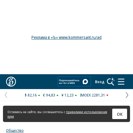
Реклама в «Ъ» www.kommersant.ru/ad
Коммерсантъ
Вход
$ 82,16
€ 94,83
¥ 12,23
IMOEX 2281,31
Предыдущая
С
страница
с
Оставаясь на сайте, вы соглашаетесь с
правилами использования
ОК
куки
Общество