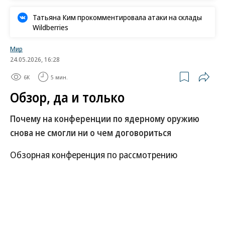
Татьяна Ким прокомментировала атаки на склады
Wildberries
Мир
24.05.2026, 16:28
6K
5 мин.
Обзор, да и только
Почему на конференции по ядерному оружию
снова не смогли ни о чем договориться
Обзорная конференция по рассмотрению
действия Договора о нераспространении
ядерного оружия (ДНЯО) в третий раз
закончилась без принятия совместного итогового
документа. Разногласия между представителями