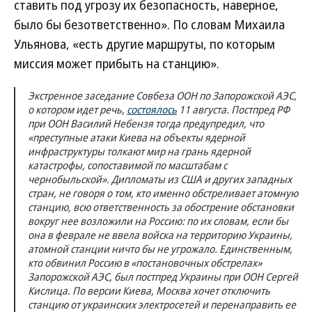
ставить под угрозу их безопасность, наверное,
было бы безответственно». По словам Михаила
Ульянова, «есть другие маршруты, по которым
миссия может прибыть на станцию».
Экстренное заседание Совбеза ООН по Запорожской АЭС,
о котором идет речь,
состоялось
11 августа. Постпред РФ
при ООН Василий Небензя тогда предупредил, что
«преступные атаки Киева на объекты ядерной
инфраструктуры толкают мир на грань ядерной
катастрофы, сопоставимой по масштабам с
чернобыльской». Дипломаты из США и других западных
стран, не говоря о том, кто именно обстреливает атомную
станцию, всю ответственность за обострение обстановки
вокруг нее возложили на Россию: по их словам, если бы
она в феврале не ввела войска на территорию Украины,
атомной станции ничто бы не угрожало. Единственным,
кто обвинил Россию в «постановочных обстрелах»
Запорожской АЭС, был постпред Украины при ООН Сергей
Кислица. По версии Киева, Москва хочет отключить
станцию от украинских электросетей и перенаправить ее