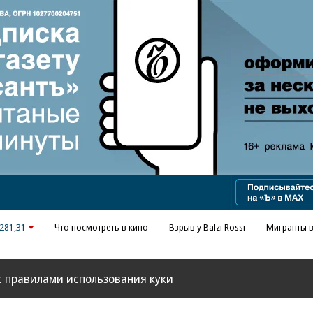
Реклама в «Ъ» www.kommersant.ru/ad
281,31
Что посмотреть в кино
Взрыв у Balzi Rossi
Мигранты в
с
правилами использования куки