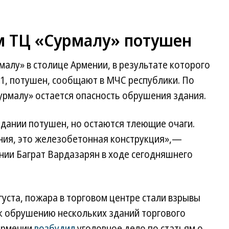
м ТЦ «Сурмалу» потушен
малу» в столице Армении, в результате которого
61, потушен, сообщают в МЧС республики. По
урмалу» остается опасность обрушения здания.
дании потушен, но остаются тлеющие очаги.
ния, это железобетонная конструкция»,—
нии Баграт Вардазарян в ходе сегодняшнего
густа, пожара в торговом центре стали взрывы
 к обрушению нескольких зданий торгового
 Армении
возбудил
уголовное дело по статьям о