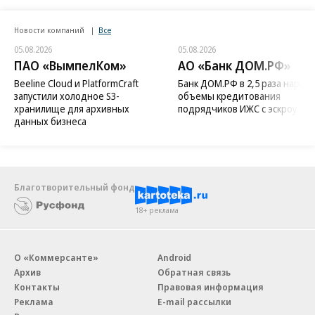
Новости компаний
Все
05.08.2026
05.08.2026
ПАО «ВымпелКом»
АО «Банк ДОМ.РФ»
Beeline Cloud и PlatformCraft
Банк ДОМ.РФ в 2,5 раза нараст
запустили холодное S3-
объемы кредитования
хранилище для архивных
подрядчиков ИЖС с эскроу
данных бизнеса
Благотворительный фонд
18+ реклама
О «Коммерсанте»
Android
Архив
Обратная связь
Контакты
Правовая информация
Реклама
E-mail рассылки