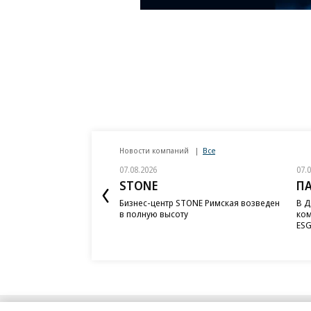
Новости компаний
Все
07.08.2026
07.
STONE
П
Бизнес-центр STONE Римская возведен
В Д
в полную высоту
ком
ESG