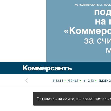
Коммерсантъ
$ 82,16
€ 94,83
¥ 12,23
IMOEX 2
Предыдущая
страница
Оставаясь на сайте, вы соглашаетесь 