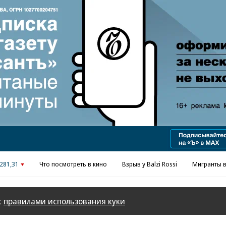
Реклама в «Ъ» www.kommersant.ru/ad
281,31
Что посмотреть в кино
Взрыв у Balzi Rossi
Мигранты в
с
правилами использования куки