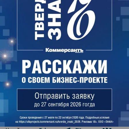
Башкирии объявило закупку 22 июля, итоги
планировалось подвести 15 августа, сейчас их
перенесли на 22 августа. Начальная цена
контракта — 331,98 млн руб., он будет оплачен за
счет субсидии из бюджета России и средств
бюджета Башкирии.
С 29 августа 2022 года до 30 сентября 2023 года
подрядчик должен снести существующее здание,
провести строительные и внутренние отделочные
работы, инженерные системы, благоустроить
территорию и так далее.
Майя Иванова