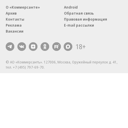
О «Коммерсанте»
Android
Архив
Обратная связь
Контакты
Правовая информация
Реклама
E-mail рассылки
Вакансии
18+
© АО «Коммерсантъ». 127006, Москва, Оружейный переулок д. 41,
тел. +7 (495) 797-69-70.
Сетевое издание «Коммерсантъ» (доменное имя сайта:
kommersant.ru) зарегистрировано Федеральной службой
по надзору в сфере связи, информационных технологий и массовых
коммуникаций (Роскомнадзор), регистрационный номер и дата
принятия решения о регистрации: серия
Эл № ФС77-76922
от 11 октября 2019 г.
Партнерские проекты/материалы, новости компаний, материалы
с пометкой «Промо» и «Официальное сообщение» опубликованы
на коммерческой основе.
На kommersant.ru применяются рекомендательные технологии.