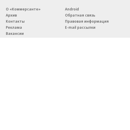
О «Коммерсанте»
Android
Архив
Обратная связь
Контакты
Правовая информация
Реклама
E-mail рассылки
Вакансии
18+
© АО «Коммерсантъ». 127006, Москва, Оружейный переулок д. 41,
тел. +7 (495) 797-69-70.
Сетевое издание «Коммерсантъ» (доменное имя сайта:
kommersant.ru) зарегистрировано Федеральной службой
по надзору в сфере связи, информационных технологий и массовых
коммуникаций (Роскомнадзор), регистрационный номер и дата
принятия решения о регистрации: серия
Эл № ФС77-76922
от 11 октября 2019 г.
Партнерские проекты/материалы, новости компаний, материалы
с пометкой «Промо» и «Официальное сообщение» опубликованы
на коммерческой основе.