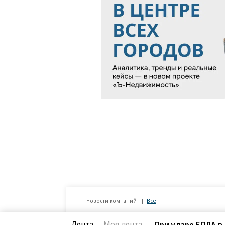
Лента
Моя лента
При ударе БПЛА в