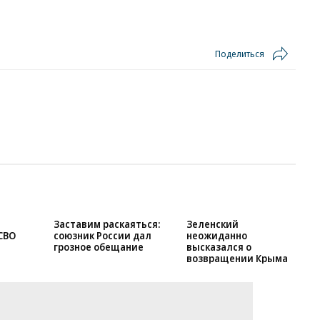
Поделиться
Заставим раскаяться:
Зеленский
СВО
союзник России дал
неожиданно
грозное обещание
высказался о
возвращении Крыма