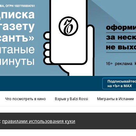
Реклама в «Ъ» www.kommersant.ru/ad
Что посмотреть в кино
Взрыв у Balzi Rossi
Мигранты в Испании
с
правилами использования куки