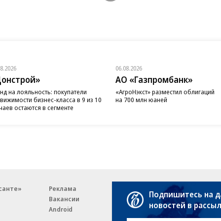
08.2026
06.08.2026
онстрой»
АО «Газпромбанк»
нд на лояльность: покупатели
«АгроНэкст» разместил облигаций
вижимости бизнес-класса в 9 из 10
на 700 млн юаней
чаев остаются в сегменте
санте»
Реклама
Обратная связь
Подпишитесь на 
Вакансии
Правовая информация
новостей в рассы
Android
E-mail рассылки