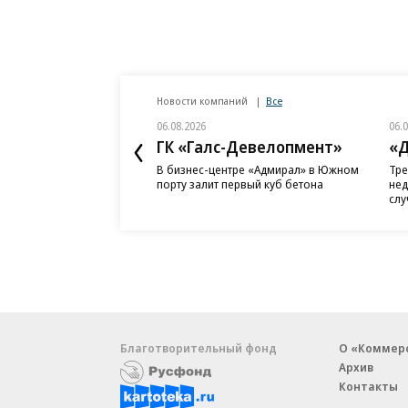
Новости компаний
Все
06.08.2026
06.
ГК «Галс-Девелопмент»
«Д
В бизнес-центре «Адмирал» в Южном
Тре
порту залит первый куб бетона
нед
слу
Благотворительный фонд
О «Коммер
Архив
Контакты