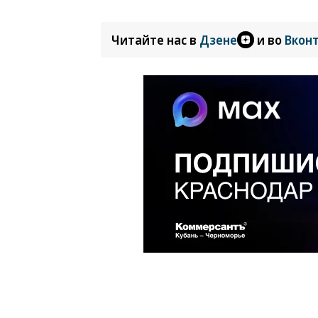
Читайте нас в
Дзене
и во
Вкон