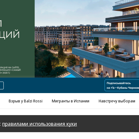
Реклама в «Ъ» www.kommersant.ru/ad
Взрыв у Balzi Rossi
Мигранты в Испании
Навстречу выборам
с
правилами использования куки