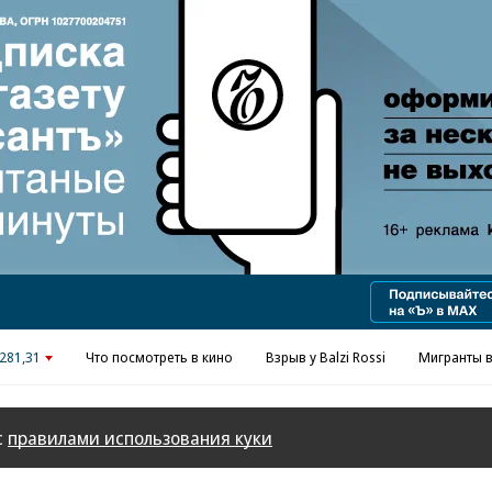
Реклама в «Ъ» www.kommersant.ru/ad
281,31
Что посмотреть в кино
Взрыв у Balzi Rossi
Мигранты в
с
правилами использования куки