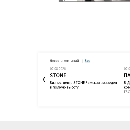
Новости компаний
Все
07.08.2026
07.
STONE
П
Бизнес-центр STONE Римская возведен
В Д
в полную высоту
ком
ESG