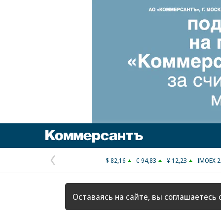
Коммерсантъ
$ 82,16
€ 94,83
¥ 12,23
IMOEX 2
Предыдущая
страница
Оставаясь на сайте, вы соглашаетесь 