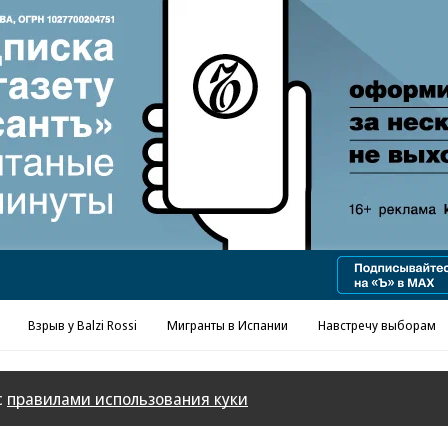
Реклама в «Ъ» www.kommersant.ru/ad
Взрыв у Balzi Rossi
Мигранты в Испании
Навстречу выборам
с
правилами использования куки