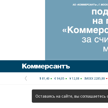
Коммерсантъ
$ 81,40
€ 94,05
¥ 12,08
IMOEX 2285,88
Предыдущая
страница
Оставаясь на сайте, вы соглашаетесь 