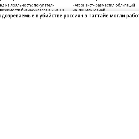
нд на лояльность: покупатели
«АгроНэкст» разместил облигаций
вижимости бизнес-класса в 9 из 10
на 700 млн юаней
чаев остаются в сегменте
одозреваемые в убийстве россиян в Паттайе могли рабо
санте»
Реклама
Обратная связь
Вакансии
Правовая информация
Android
E-mail рассылки
реулок д. 41,
тел. +7 (495) 797-69-70.
Партнерские проекты/матери
«Промо» и «Официальное со
а: kommersant.ru) зарегистрировано
нформационных технологий
На kommersant.ru применяют
ционный номер и дата принятия
1 октября 2019 г.