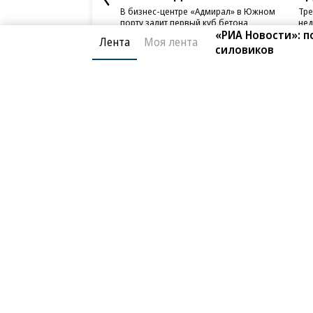
В бизнес-центре «Адмирал» в Южном
Тре
порту залит первый куб бетона
нед
слу
«РИА Новости»: п
Лента
Моя лента
силовиков
Благотворительный фонд
О «Коммер
Архив
Контакты
18+ реклама
© АО «Коммерсантъ». 127006, Москва, Оружейный пе
Сетевое издание «Коммерсантъ» (доменное имя сайт
Федеральной службой по надзору в сфере связи, и
и массовых коммуникаций (Роскомнадзор), регистра
решения о регистрации: серия
Эл № ФС77-76922
от 1