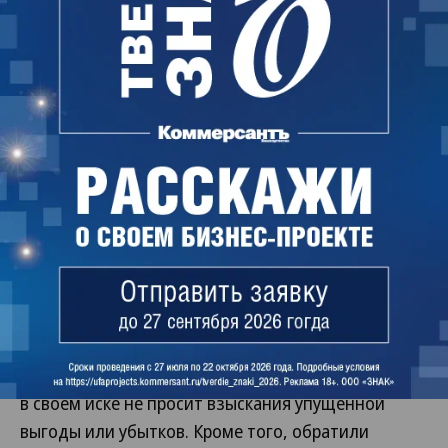
До поступления результатов экспертизы
рассмотрение иска было приостановлено.
СУ-10 не согласилось с формулировками вопросов.
В апелляционной жалобе, которую компания
направила в 18-й арбитражный апелляционный
суд, она указала, что суд первой инстанции взял
за основу вопросы «Башспирта», а ее вопросы
отклонил без объяснения причин. По мнению
компании, суд не должен был ставить перед
экспертами вопросы, которые касаются качества,
объема и дефектов строительно-монтажных
работ, а также убытков компании, так «Башспирт»
в своем иске не просит взыскания упущенной
выгоды или убытков. Кроме того, обратили