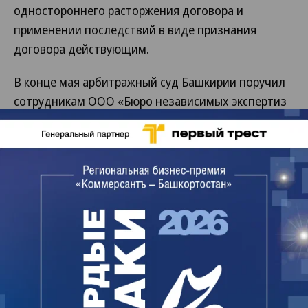
одностороннего расторжения договора и
применении последствий в виде признания
договора действующим.
В конце мая арбитражный суд Башкирии поручил
сотрудникам ООО «Бюро независимых экспертиз
и оценки» Юлии Кондрух и Ольге Трубицыной
провести судебную экспертизу. Перед ними были
поставлены семь вопросов. В частности, они
должны определить, соответствовали ли
фактические сроки выполнения работ по договору
подряда, оценить качество работ, выполненных
СУ-10, а также их объем и стоимость, установить
размер убытков, которые понес «Башспирт» в
результате просрочки исполнения контракта и так
далее.