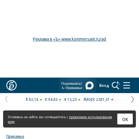
Реклама в «Ъ» www.kommersant.ru/ad
Коммерсантъ
Вход
$ 82,16
€ 94,83
¥ 12,23
IMOEX 2281,31
Предыдущая
С
страница
с
Оставаясь на сайте, вы соглашаетесь с
правилами использования
ОК
куки
Прикамье