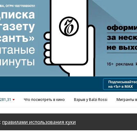
281,31
Что посмотреть в кино
Взрыв у Balzi Rossi
Мигранты в
с
правилами использования куки