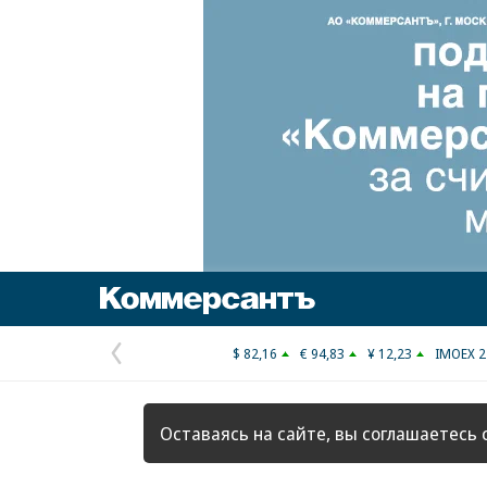
Коммерсантъ
$ 82,16
€ 94,83
¥ 12,23
IMOEX 2
Предыдущая
страница
Оставаясь на сайте, вы соглашаетесь 