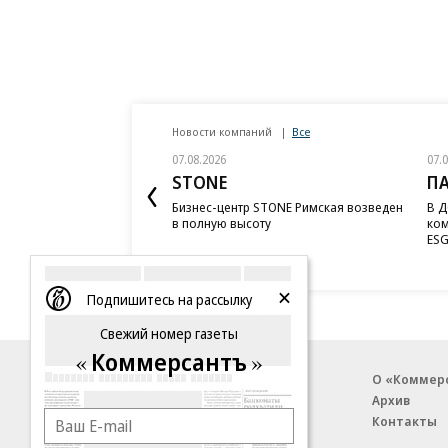
Новости компаний
Все
07.08.2026
07.
STONE
П
Бизнес-центр STONE Римская возведен
В Д
в полную высоту
ком
ESG
Подпишитесь на рассылку
Свежий номер газеты
Коммерсантъ
Благотворительный фонд
О «Коммер
Архив
Контакты