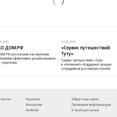
08.2026
07.08.2026
АО ДОМ.РФ
«Сервис путешествий
Туту»
ОМ.РФ рассказали, как крупным
паниям эффективно реализовывать
Сервис путешествий «Туту»
-стратегию
и «Нетмонет» поддержат лучших
сотрудников российских отелей
санте»
Реклама
Обратная связь
Вакансии
Правовая информация
Android
E-mail рассылки