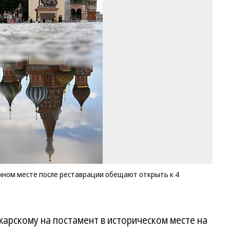
М
и
По
на
пр
ме
по
ре
о
от
к
4
но
20
го
Фо
Ал
ном месте после реставрации обещают открыть к 4
Ка
Ко
арскому на постамент в историческом месте на