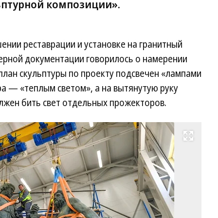
ьптурной композиции».
ении реставрации и установке на гранитный
дерной документации говорилось о намерении
план скульптуры по проекту подсвечен «лампами
ра — «теплым светом», а на вытянутую руку
лжен бить свет отдельных прожекторов.
Развернуть на весь экран
Во
па
М
и
По
на