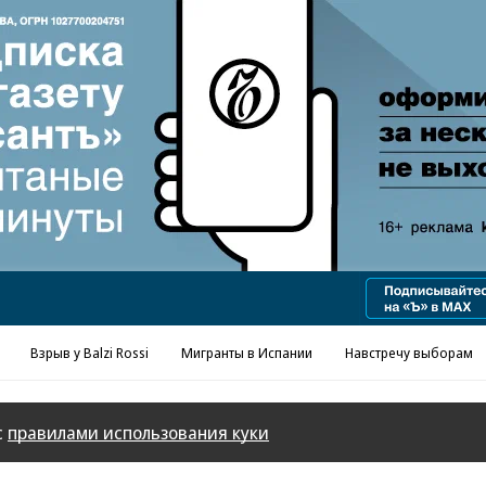
Реклама в «Ъ» www.kommersant.ru/ad
Взрыв у Balzi Rossi
Мигранты в Испании
Навстречу выборам
с
правилами использования куки