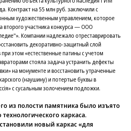
хранению объекта культурного наследия ГИМ
а. Контракт на 55 млн руб. заключили с
нным художественным управлением, которое
ка второго участника конкурса — ООО
ледие"». Компании надлежало отреставрировать
восстановить декоративно-защитный слой
 при этом «естественные патины с учетом
авраторами стояла задача устранить дефекты
вки» на монументе и восстановить утраченные
арского (наушину) и потертые буквы в
сiя» с сусальным золочением подложки.
его из полости памятника было изъято
 технологического каркаса.
установили новый каркас «для