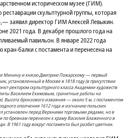
дарственном историческом музее (ГИМ).
 реставрации скульптурной группы, которая
»,— заявил директор ГИМ Алексей Левыкин.
юне 2021 года. В декабре прошлого года на
ливаемый павильон. В январе 2022 года
 кран-балки с постамента и перенесена на
ме Минину и князю Дмитрию Пожарскому — первый
, установленный в Москве в 1818 году (в присутствии
юнкт-ректором скульптурного класса Академии художеств
тлиты Василием Екимовым, гранитные работы на
. Высота бронзового изваяния — около 5 м, с постаментом
родного ополчения 1612 года и изгнанию польских
ыл установлен перед Верхними торговыми рядами, но в
 и по бревнам перенесен к храму Василия Блаженного в
и. В 1961 году вокруг постамента был разбит цветник.