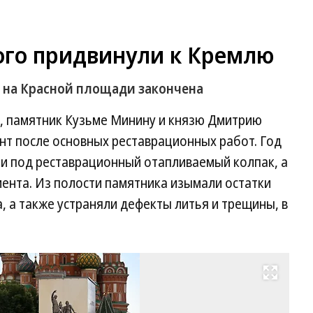
го придвинули к Кремлю
 на Красной площади закончена
, памятник Кузьме Минину и князю Дмитрию
нт после основных реставрационных работ. Год
ли под реставрационный отапливаемый колпак, а
амента. Из полости памятника изымали остатки
, а также устраняли дефекты литья и трещины, в
Развернуть на весь экран
Па