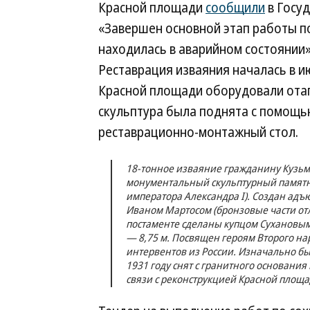
Красной площади
сообщили
в Госу
«Завершен основной этап работы по
находилась в аварийном состоянии
Реставрация изваяния началась в и
Красной площади оборудовали отап
скульптура была поднята с помощью
реставрационно-монтажный стол.
18-тонное изваяние гражданину Кузь
монументальный скульптурный памятник
императора Александра I). Создан адъ
Иваном Мартосом (бронзовые части о
постаменте сделаны купцом Сухановым)
— 8,75 м. Посвящен героям Второго на
интервентов из России. Изначально б
1931 году снят с гранитного основания
связи с реконструкцией Красной площад