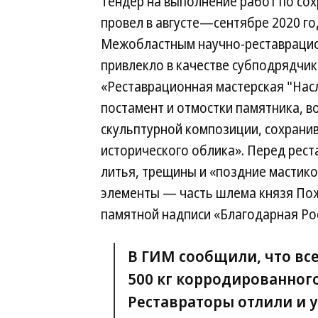
Тендер на выполнение работ по со
провел в августе—сентябре 2020 год
Межобластным научно-реставрацио
привлекло в качестве субподрядчи
«Реставрационная мастерская "Нас
постамент и отмостки памятника, 
скульптурной композиции, сохранив
исторического облика». Перед рест
литья, трещины и «поздние мастико
элементы — часть шлема князя Пож
памятной надписи «Благодарная Рос
В ГИМ сообщили, что вс
500 кг корродированного
Реставраторы отлили и 