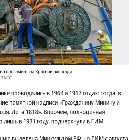
по
на
Кр
п
Фо
Пр
сл
Ис
му
/
Т
на постамент на Красной площади
/ ТАСС
е проводились в 1964 и 1967 годах: тогда, в
ние памятной надписи «Гражданину Минину и
сiя. Лета 1818». Впрочем, полноценная
 лишь в 1931 году, подчеркнули в ГИМ.
ацию выделена Минкультом РФ, но ГИМ с августа