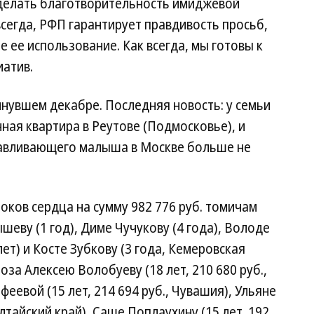
делать благотворительность имиджевой
всегда, РФП гарантирует правдивость просьб,
 ее использование. Как всегда, мы готовы к
атив.
инувшем декабре. Последняя новость: у семьи
ная квартира в Реутове (Подмосковье), и
авливающего малыша в Москве больше не
оков сердца на сумму 982 776 руб. томичам
шеву (1 год), Диме Чучукову (4 года), Володе
лет) и Косте Зубкову (3 года, Кемеровская
оза Алексею Волобуеву (18 лет, 210 680 руб.,
евой (15 лет, 214 694 руб., Чувашия), Ульяне
лтайский край), Саше Поплаухину (15 лет, 192