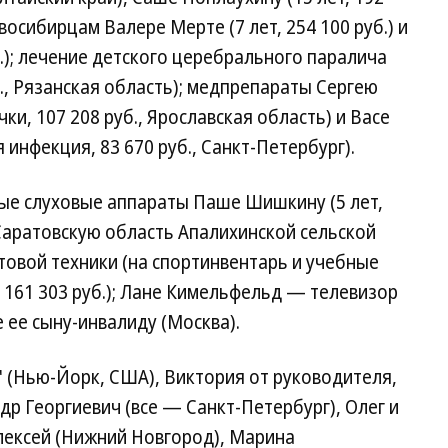
восибирцам Валере Мерте (7 лет, 254 100 руб.) и
б.); лечение детского церебрального паралича
б., Рязанская область); медпрепараты Сергею
ки, 107 208 руб., Ярославская область) и Васе
 инфекция, 83 670 руб., Санкт-Петербург).
вые слуховые аппараты Паше Шишкину (5 лет,
 Саратовскую область Апалихинской сельской
товой техники (на спортинвентарь и учебные
 161 303 руб.); Лане Кимельфельд — телевизор
е ее сыну-инвалиду (Москва).
" (Нью-Йорк, США), Виктория от руководителя,
др Георгиевич (все — Санкт-Петербург), Олег и
лексей (Нижний Новгород), Марина