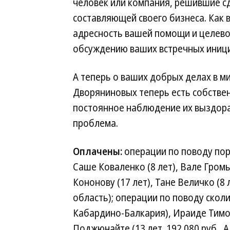
человек или компания, решившие с
составляющей своего бизнеса. Как 
адресность вашей помощи и целевое
обсуждению ваших встречных иници
А теперь о ваших добрых делах в м
Дворяниновых теперь есть собствен
постоянное наблюдение их выздор
проблема.
Оплачены:
операции по поводу пор
Саше Коваленко (8 лет), Вале Громы
Кононову (17 лет), Тане Величко (8 
область); операции по поводу сколи
Кабардино-Балкария), Ираиде Тимофе
Поджюнайте (13 лет, 192 080 руб., А