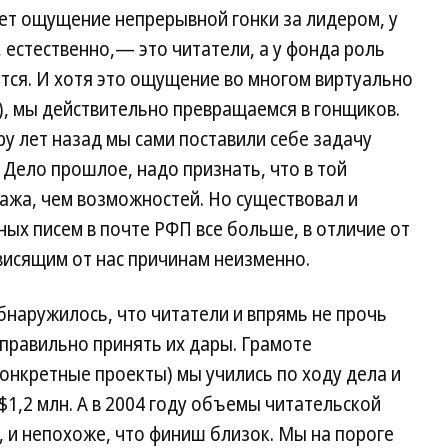
ет ощущение непрерывной гонки за лидером, у
 естественно,— это читатели, а у фонда роль
тся. И хотя это ощущение во многом виртуально
), мы действительно превращаемся в гонщиков.
ру лет назад мы сами поставили себе задачу
 Дело прошлое, надо признать, что в той
ажа, чем возможностей. Но существовал и
ых писем в почте РФП все больше, в отличие от
висящим от нас причинам неизменно.
обнаружилось, что читатели и впрямь не прочь
правильно принять их дары. Грамоте
конкретные проекты) мы учились по ходу дела и
$1,2 млн. А в 2004 году объемы читательской
 и непохоже, что финиш близок. Мы на пороге