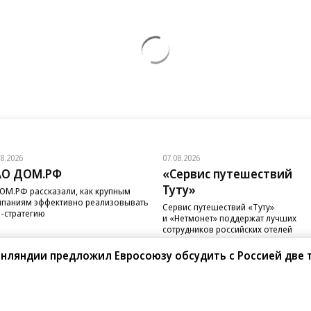
08.2026
07.08.2026
АО ДОМ.РФ
«Сервис путешествий
Туту»
ОМ.РФ рассказали, как крупным
паниям эффективно реализовывать
Сервис путешествий «Туту»
-стратегию
и «Нетмонет» поддержат лучших
сотрудников российских отелей
инляндии предложил Евросоюзу обсудить с Россией две
санте»
Реклама
Обратная связь