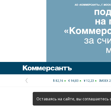
Коммерсантъ
$ 82,16
€ 94,83
¥ 12,23
IMOEX 2
Предыдущая
страница
Оставаясь на сайте, вы соглашаетесь 