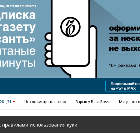
281,31
Что посмотреть в кино
Взрыв у Balzi Rossi
Мигранты в
с
правилами использования куки