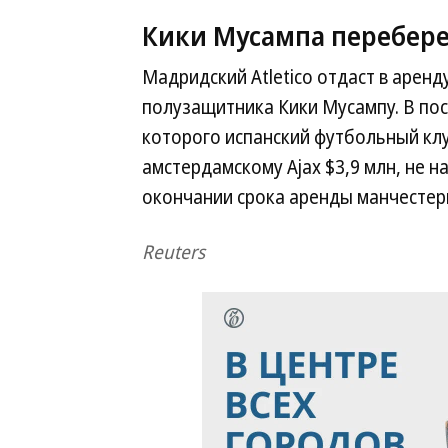
Кики Мусампа перебере
Мадридский Atletico отдаст в аренд
полузащитника Кики Мусампу. В пос
которого испанский футбольный клу
амстердамскому Ajax $3,9 млн, не на
окончании срока аренды манчестер
Reuters