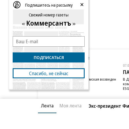
Еще
Подпишитесь на рассылку
Свежий номер газеты
Коммерсантъ
ПОДПИСАТЬСЯ
Новости компаний
Все
07.08.2026
07.
STONE
П
Спасибо, не сейчас
Бизнес-центр STONE Римская возведен
В Д
в полную высоту
ком
ESG
Лента
Моя лента
Экс-президент Ф
Благотворительный фонд
О «Коммер