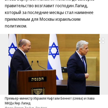
правительство возглавит господин Лапид,
который за последние месяцы стал наименее
приемлемым для Москвы израильским
политиком.
Развернуть на
Премьер-министр Израиля Нафтали Беннет (слева) и глава
МИДа Яир Лапид
Фото: Ronen Zvulun, Reuters