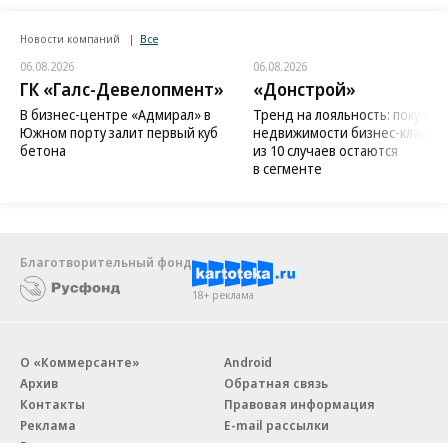
Новости компаний
Все
06.08.2026
06.08.2026
ГК «Галс-Девелопмент»
«Донстрой»
В бизнес-центре «Адмирал» в
Тренд на лояльность: покупат
Южном порту залит первый куб
недвижимости бизнес-класса в
бетона
из 10 случаев остаются
в сегменте
Благотворительный фонд
18+ реклама
О «Коммерсанте»
Android
Архив
Обратная связь
Контакты
Правовая информация
Реклама
E-mail рассылки
Вакансии