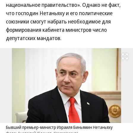
национальное правительство». Однако не факт,
что господин Нетаньяху и его политические
союзники смогут набрать необходимое для
формирования кабинета министров число
депутатских мандатов.
Развернуть на
Бывший премьер-министр Израиля Биньямин Нетаньяху