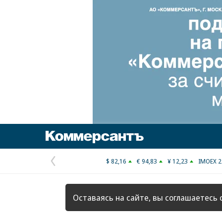
Коммерсантъ
$ 82,16
€ 94,83
¥ 12,23
IMOEX 2
Предыдущая
страница
Оставаясь на сайте, вы соглашаетесь 