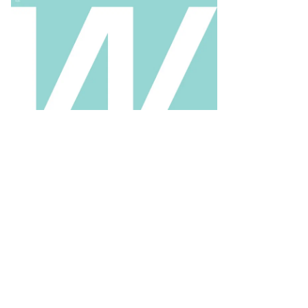
то:
ександр
заков,
ммерсантъ