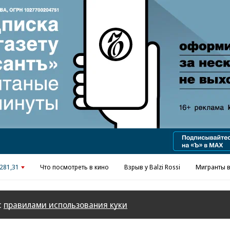
Реклама в «Ъ» www.kommersant.ru/ad
281,31
Что посмотреть в кино
Взрыв у Balzi Rossi
Мигранты в
с
правилами использования куки