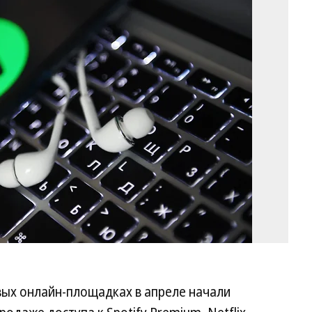
Фо
Ал
Ка
Ко
вых онлайн-площадках в апреле начали