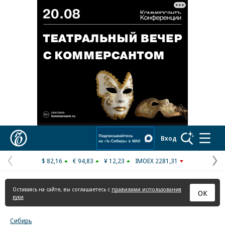
Реклама в «Ъ» www.kommersant.ru/ad
Коммерсантъ
Вход
$ 82,16
€ 94,83
¥ 12,23
IMOEX 2281,31
Предыдущая
С
страница
с
Оставаясь на сайте, вы соглашаетесь с
правилами использования
ОК
куки
Сибирь