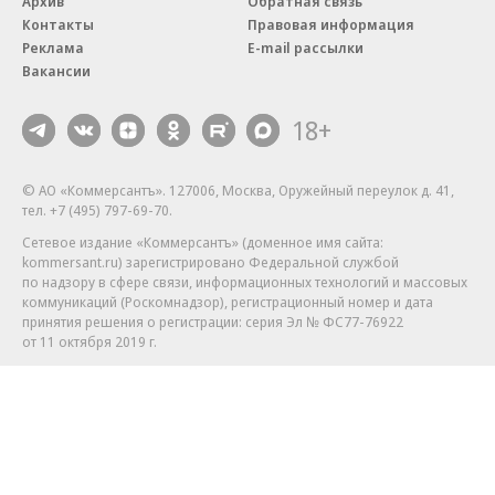
Архив
Обратная связь
Контакты
Правовая информация
Реклама
E-mail рассылки
Вакансии
18+
© АО «Коммерсантъ». 127006, Москва, Оружейный переулок д. 41,
тел. +7 (495) 797-69-70.
Сетевое издание «Коммерсантъ» (доменное имя сайта:
kommersant.ru) зарегистрировано Федеральной службой
по надзору в сфере связи, информационных технологий и массовых
коммуникаций (Роскомнадзор), регистрационный номер и дата
принятия решения о регистрации: серия
Эл № ФС77-76922
от 11 октября 2019 г.
Партнерские проекты/материалы, новости компаний, материалы
с пометкой «Промо» и «Официальное сообщение» опубликованы
на коммерческой основе.
На kommersant.ru применяются рекомендательные технологии.
Подробнее