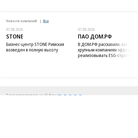
Новости компаний
Все
07.08.2026
07.08.2026
STONE
ПАО ДОМ.РФ
Бизнес-центр STONE Римская
В ДОМ.РФ рассказали, как
возведен в полную высоту
крупным компаниям эффектив
реализовывать ESG-стратегию
Благотворительный фонд
18+ реклама
О «Коммерсанте»
Android
Архив
Обратная связь