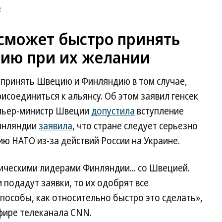
е
 сможет быстро принять
ию при их желании
принять Швецию и Финляндию в том случае,
исоединиться к альянсу. Об этом заявил генсек
емьер-министр Швеции
допустила
вступление
Финляндии
заявила
, что стране следует серьезно
ю НАТО из-за действий России на Украине.
ическими лидерами Финляндии... со Швецией.
и подадут заявки, то их одобрят все
пособы, как относительно быстро это сделать»,
фире телеканала CNN.