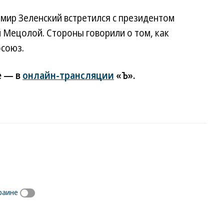
мир Зеленский встретился с президентом
 Мецолой. Стороны говорили о том, как
осоюз.
е — в
онлайн-трансляции
«Ъ».
раине