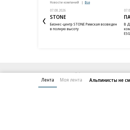
Новости компаний
Все
07.08.2026
07.
STONE
П
Бизнес-центр STONE Римская возведен
В Д
в полную высоту
ком
ESG
Благотворительный фонд
О «Коммер
Лента
Моя лента
Альпинисты не см
Архив
Контакты
18+ реклама
© АО «Коммерсантъ». 127006, Москва, Оружейный пе
Сетевое издание «Коммерсантъ» (доменное имя сайт
Федеральной службой по надзору в сфере связи, и
и массовых коммуникаций (Роскомнадзор), регистра