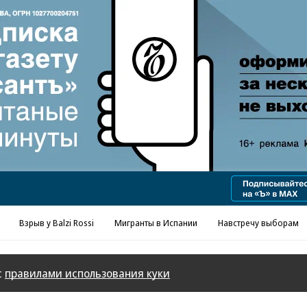
Реклама в «Ъ» www.kommersant.ru/ad
Взрыв у Balzi Rossi
Мигранты в Испании
Навстречу выборам
с
правилами использования куки