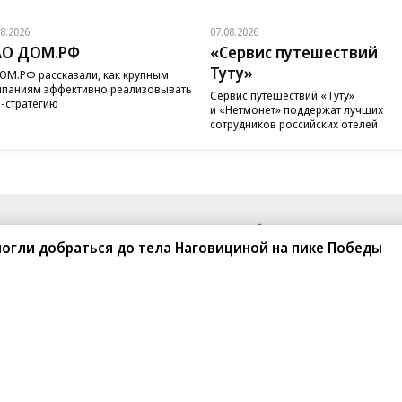
08.2026
07.08.2026
АО ДОМ.РФ
«Сервис путешествий
Туту»
ОМ.РФ рассказали, как крупным
паниям эффективно реализовывать
Сервис путешествий «Туту»
-стратегию
и «Нетмонет» поддержат лучших
сотрудников российских отелей
санте»
Реклама
Обратная связь
огли добраться до тела Наговициной на пике Победы
Вакансии
Правовая информация
Android
E-mail рассылки
реулок д. 41,
тел. +7 (495) 797-69-70.
Партнерские проекты/матери
«Промо» и «Официальное со
а: kommersant.ru) зарегистрировано
нформационных технологий
На kommersant.ru применяют
ционный номер и дата принятия