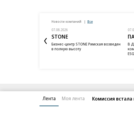
Новости компаний
Все
07.08.2026
07.
STONE
П
Бизнес-центр STONE Римская возведен
В Д
в полную высоту
ком
ESG
Благотворительный фонд
О «Коммер
Лента
Моя лента
Комиссия встала 
Архив
Контакты
18+ реклама
© АО «Коммерсантъ». 127006, Москва, Оружейный пе