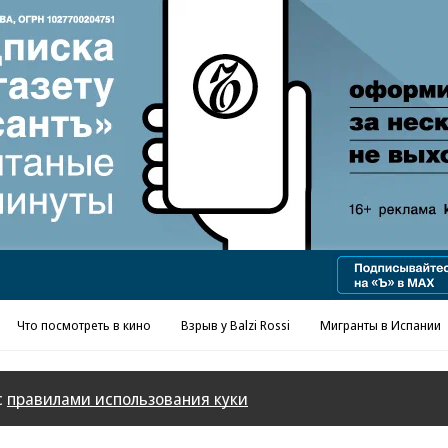
Реклама в «Ъ» www.kommersant.ru/ad
Что посмотреть в кино
Взрыв у Balzi Rossi
Мигранты в Испании
с
правилами использования куки