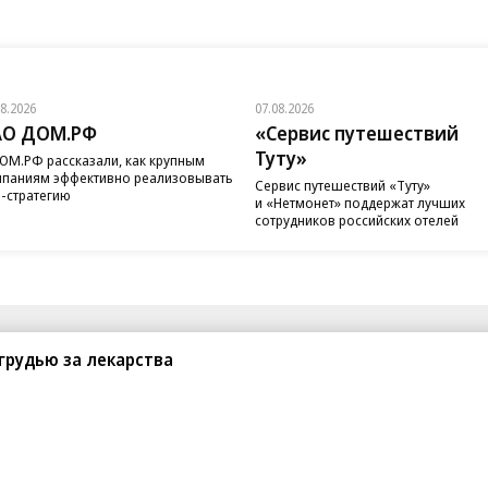
08.2026
07.08.2026
АО ДОМ.РФ
«Сервис путешествий
Туту»
ОМ.РФ рассказали, как крупным
паниям эффективно реализовывать
Сервис путешествий «Туту»
-стратегию
и «Нетмонет» поддержат лучших
сотрудников российских отелей
санте»
Реклама
Обратная связь
грудью за лекарства
Вакансии
Правовая информация
Android
E-mail рассылки
реулок д. 41,
тел. +7 (495) 797-69-70.
Партнерские проекты/матери