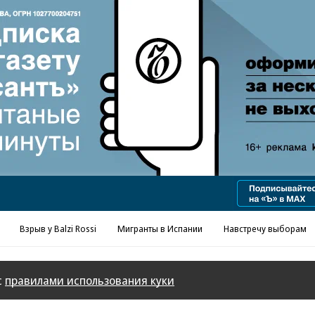
Реклама в «Ъ» www.kommersant.ru/ad
Взрыв у Balzi Rossi
Мигранты в Испании
Навстречу выборам
с
правилами использования куки