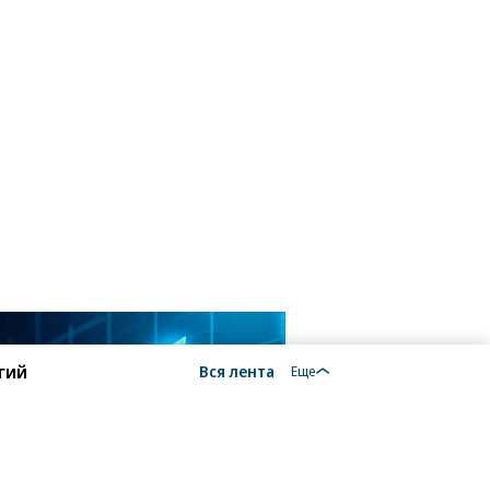
гий
Вся лента
Еще