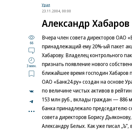
Урал
23.11.2004, 00:00
Александр Хабаров
Вчера член совета директоров ОАО «Б
66
принадлежащий ему 20%-ый пакет акц
Хабарову. Владелец контрольного пак
признать появление нового собствен
3 мин.
ближайшее время господин Хабаров п
ОАО «Банк24.ру» создан на основе Ура
по величине чистых активов в рейтин
153 млн руб., вклады граждан — 886 м
...
банка принадлежало председателю с
совета директоров Борису Дьяконову
Александру Белых.
Как уже писал „Ъ”,