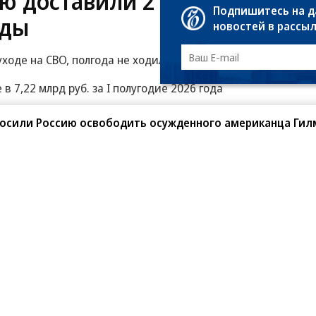
ю доставили 2 млн
Подпишитесь на 
оды
новостей в рассы
ходе на СВО, полгода не ходил на заседания
 7,22 млрд руб. за I полугодие 2026 года
 продажу вейпов в Свердловской области
просили Россию освободить осужденного американца Гил
е завершат до конца 2026 года