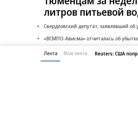
Тюменцам за недел
литров питьевой в
Свердловский депутат, заявлявший об у
«ВСМПО-Ависма» отчиталась об убытке в
Депутаты обсуждают полный запрет на
Лента
Моя лента
Reuters: США по
Капремонт школы № 151 в Екатеринбург
Еще