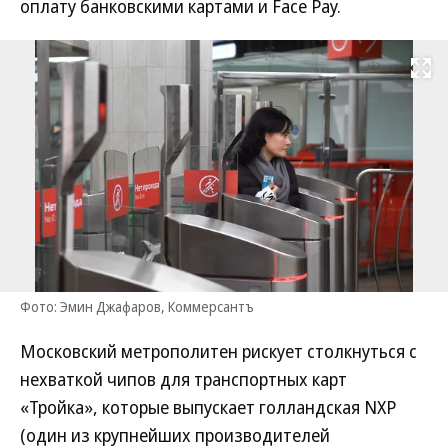
оплату банковскими картами и Face Pay.
Развернуть на
Фото: Эмин Джафаров, Коммерсантъ
Московский метрополитен рискует столкнуться с
нехваткой чипов для транспортных карт
«Тройка», которые выпускает голландская NXP
(один из крупнейших производителей