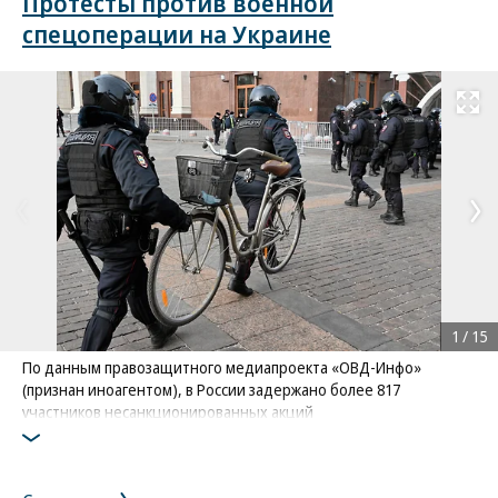
Протесты против военной
спецоперации на Украине
Развернуть на
1
/
15
По данным правозащитного медиапроекта «ОВД-Инфо»
(признан иноагентом), в России задержано более 817
участников несанкционированных акций
Фото: Коммерсантъ / Анатолий Жданов
/
купить фото