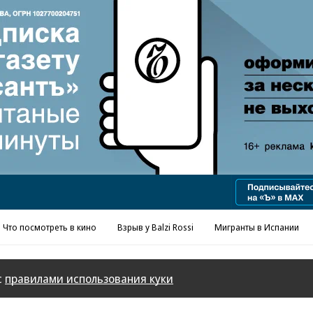
Реклама в «Ъ» www.kommersant.ru/ad
Что посмотреть в кино
Взрыв у Balzi Rossi
Мигранты в Испании
с
правилами использования куки