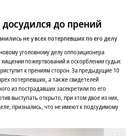
 досудился до прений
нились не у всех потерпевших по его делу
о новому уголовному делу оппозиционера
в хищении пожертвований и оскорблении судьи:
приступит к прениям сторон. За предыдущие 10
ырех потерпевших, а также свидетелей
ого из пострадавших засекретили по его
тив выступать открыто, при этом двое из них,
еле, признались, что не имеют к подсудимому