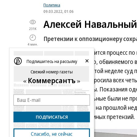
Политика
09.03.2022, 01:06
Алексей Навальный
231K
Претензии к оппозиционеру сохра
4 мин.
В четверг возобновится процесс п
Алексея Навального, обвиняемого 
Подпишитесь на рассылку
как ожидается, на этой неделе суд 
Свежий номер газеты
Коммерсантъ
заседаний судья опросила всех чет
обвинения и защиты. Показания одн
ходатайству. Остальные были не про
выступившие в суде на прошлой нед
материальных или иных претензий.
ПОДПИСАТЬСЯ
Спасибо, не сейчас