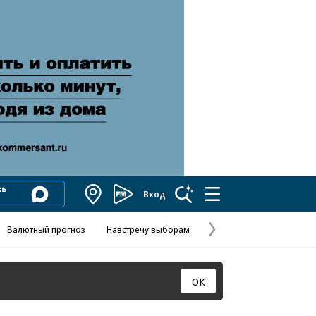
Вход
Коммерсантъ
FM
Валютный прогноз
Навстречу выборам
Скандал в FIFA
Названия опе
Колесников
Следующая
страница
ОК