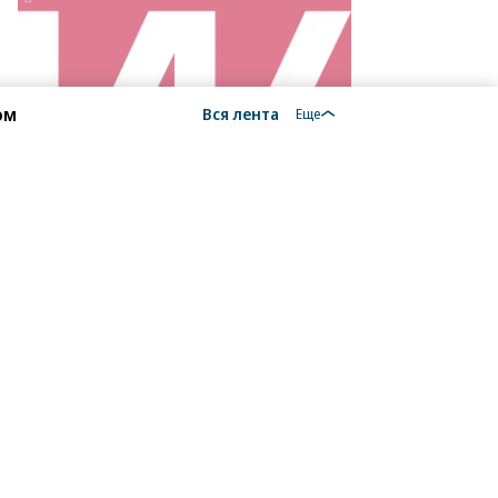
ексей
вальный
то:
ом
Вся лента
Еще
ин
афаров,
ммерсантъ