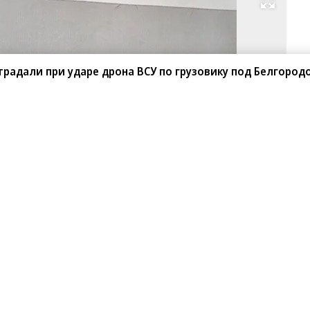
Развернуть на весь экран
Ал
На
Фо
традали при ударе дрона ВСУ по грузовику под Белгород
Эм
Дж
Ко