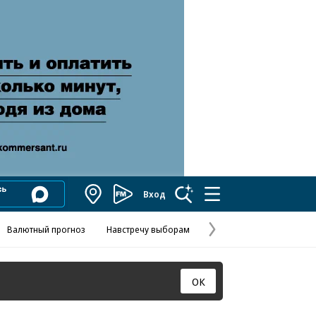
Вход
Коммерсантъ
FM
Валютный прогноз
Навстречу выборам
Скандал в FIFA
Названия опе
Колесников
Следующая
страница
ОК