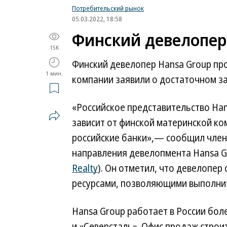
Потребительский рынок
05.03.2022, 18:58
Финский девелопер 
15K
Финский девелопер Hansa Group пр
1 мин.
компании заявили о достаточном за
«Российское представительство Han
зависит от финской материнской к
российские банки»,— сообщил член
направления девелопмента Hansa G
Realty
). Он отметил, что девелопер
ресурсами, позволяющими выполнит
Hansa Group работает в России бол
и «Северсталь». Офис продаж строи