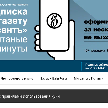
Реклама в «Ъ» www.kommersant.ru/ad
Что посмотреть в кино
Взрыв у Balzi Rossi
Мигранты в Испании
с
правилами использования куки