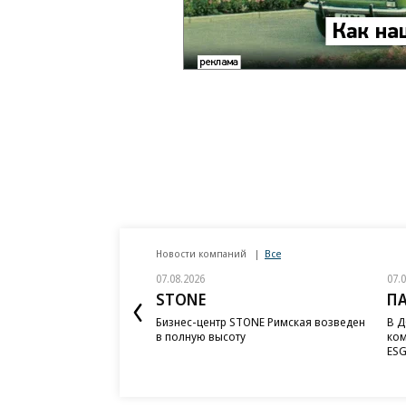
Новости компаний
Все
07.08.2026
07.
STONE
П
Бизнес-центр STONE Римская возведен
В Д
в полную высоту
ком
ESG