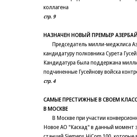
коллагена
стр. 9
НАЗНАЧЕН НОВЫЙ ПРЕМЬЕР АЗЕРБ
Председатель милли-меджлиса Азе
кандидатуру полковника Сурета Гусе
Кандидатура была поддержана милли
подчиненные Гусейнову войска контр
стр. 4
САМЫЕ ПРЕСТИЖНЫЕ В СВОЕМ КЛАС
В МОСКВЕ
В Москве при участии конверсионны
Новое АО "Каскад" в данный момент
станций Siemens HiCom 100, которые 