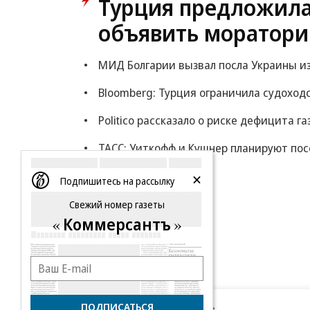
Турция предложила
объявить моратори
МИД Болгарии вызвал посла Украины из
Bloomberg: Турция ограничила судоход
Politico рассказало о риске дефицита га
ТАСС: Уиткофф и Кушнер планируют по
Еще
Подпишитесь на рассылку
Свежий номер газеты
Коммерсантъ
ПОДПИСАТЬСЯ
Новости компаний
Все