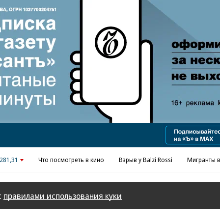
281,31
Что посмотреть в кино
Взрыв у Balzi Rossi
Мигранты в
с
правилами использования куки