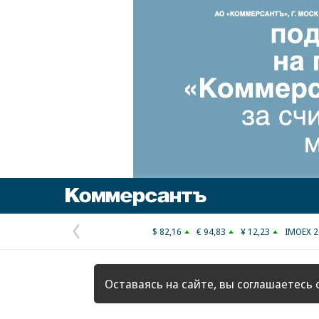
Коммерсантъ
$ 82,16
€ 94,83
¥ 12,23
IMOEX 2
Предыдущая
страница
Оставаясь на сайте, вы соглашаетесь 