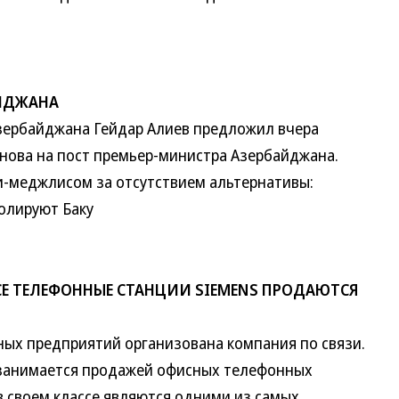
АЙДЖАНА
рбайджана Гейдар Алиев предложил вчера
йнова на пост премьер-министра Азербайджана.
-меджлисом за отсутствием альтернативы:
олируют Баку
СЕ ТЕЛЕФОННЫЕ СТАНЦИИ SIEMENS ПРОДАЮТСЯ
х предприятий организована компания по связи.
 занимается продажей офисных телефонных
в своем классе являются одними из самых