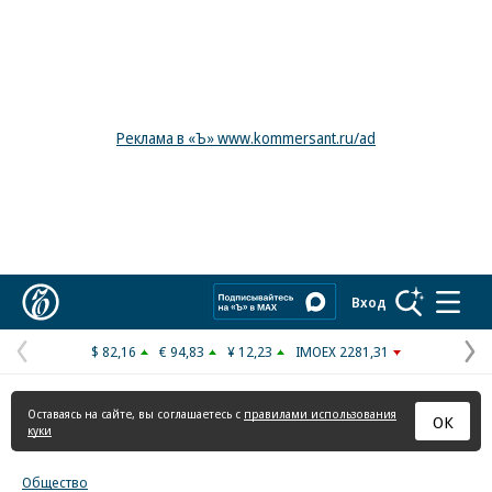
Реклама в «Ъ» www.kommersant.ru/ad
Коммерсантъ
Вход
$ 82,16
€ 94,83
¥ 12,23
IMOEX 2281,31
Предыдущая
С
страница
с
Оставаясь на сайте, вы соглашаетесь с
правилами использования
ОК
куки
Общество