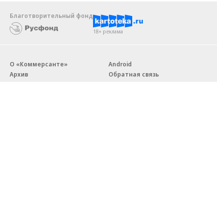
Благотворительный фонд
18+ реклама
О «Коммерсанте»
Android
Архив
Обратная связь
Контакты
Правовая информация
Реклама
E-mail рассылки
Вакансии
18+
© АО «Коммерсантъ». 127006, Москва, Оружейный переулок д. 41,
тел. +7 (495) 797-69-70.
Сетевое издание «Коммерсантъ» (доменное имя сайта:
kommersant.ru) зарегистрировано Федеральной службой
по надзору в сфере связи, информационных технологий и массовых
коммуникаций (Роскомнадзор), регистрационный номер и дата
принятия решения о регистрации: серия
Эл № ФС77-76922