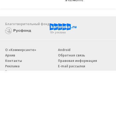
Благотворительный фонд
18+ реклама
О «Коммерсанте»
Android
Архив
Обратная связь
Контакты
Правовая информация
Реклама
E-mail рассылки
Вакансии
18+
© АО «Коммерсантъ». 127006, Москва, Оружейный переулок д. 41,
тел. +7 (495) 797-69-70.
Сетевое издание «Коммерсантъ» (доменное имя сайта: