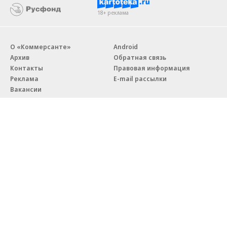
18+ реклама
О «Коммерсанте»
Android
Архив
Обратная связь
Контакты
Правовая информация
Реклама
E-mail рассылки
Вакансии
18+
© АО «Коммерсантъ». 127006, Москва, Оружейный переулок д. 41,
тел. +7 (495) 797-69-70.
Сетевое издание «Коммерсантъ» (доменное имя сайта:
kommersant.ru) зарегистрировано Федеральной службой
по надзору в сфере связи, информационных технологий и массовых
коммуникаций (Роскомнадзор), регистрационный номер и дата
принятия решения о регистрации: серия
Эл № ФС77-76922
от 11 октября 2019 г.