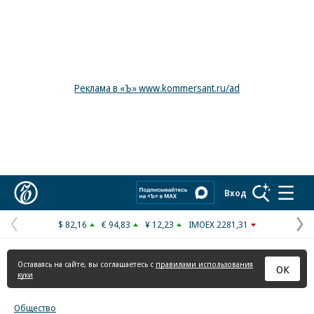
Реклама в «Ъ» www.kommersant.ru/ad
Коммерсантъ
Вход
$ 82,16
€ 94,83
¥ 12,23
IMOEX 2281,31
Предыдущая
С
страница
с
Оставаясь на сайте, вы соглашаетесь с
правилами использования
ОК
куки
Общество