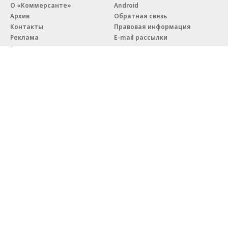
О «Коммерсанте»
Android
Архив
Обратная связь
Контакты
Правовая информация
Реклама
E-mail рассылки
Вакансии
18+
© АО «Коммерсантъ». 127006, Москва, Оружейный переулок д. 41,
тел. +7 (495) 797-69-70.
Сетевое издание «Коммерсантъ» (доменное имя сайта:
kommersant.ru) зарегистрировано Федеральной службой
по надзору в сфере связи, информационных технологий и массовых
коммуникаций (Роскомнадзор), регистрационный номер и дата
принятия решения о регистрации: серия
Эл № ФС77-76922
от 11 октября 2019 г.
Партнерские проекты/материалы, новости компаний, материалы
с пометкой «Промо» и «Официальное сообщение» опубликованы
на коммерческой основе.
На kommersant.ru применяются рекомендательные технологии.