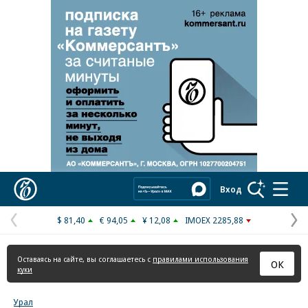
Реклама в «Ъ» www.kommersant.ru/ad
Коммерсантъ
Вход
$ 81,40
€ 94,05
¥ 12,08
IMOEX 2285,88
Предыдущая
С
страница
с
Оставаясь на сайте, вы соглашаетесь с
правилами использования
ОК
куки
Урал