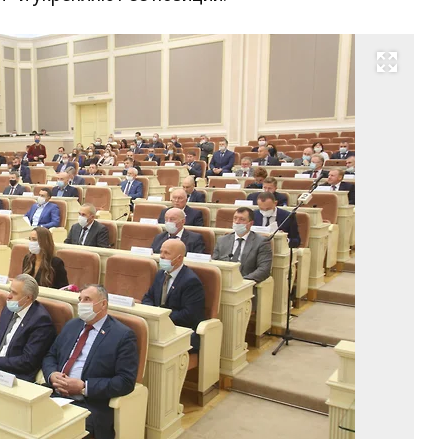
Развернуть на весь экран
Фо
Пр
сл
го
Уд