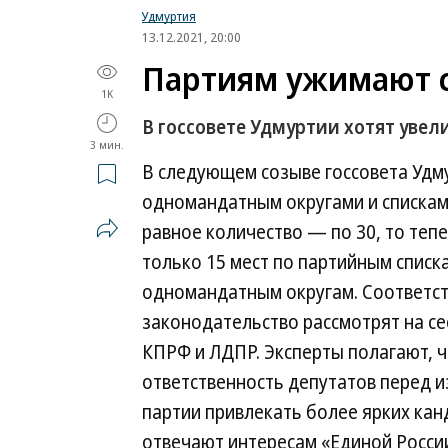
Удмуртия
13.12.2021, 20:00
Партиям ужимают 
1K
В госсовете Удмуртии хотят уве
3 мин.
В следующем созыве госсовета Удм
одномандатным округами и спискам
равное количество — по 30, то теп
только 15 мест по партийным списк
одномандатным округам. Соответс
законодательство рассмотрят на се
КПРФ и ЛДПР. Эксперты полагают, 
ответственность депутатов перед 
партии привлекать более ярких кан
отвечают интересам «Единой России