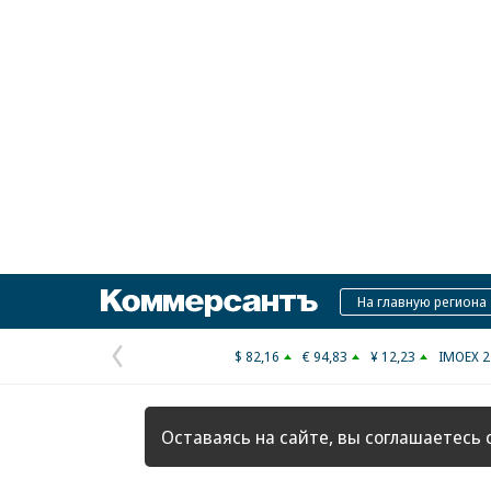
Коммерсантъ
На главную региона
$ 82,16
€ 94,83
¥ 12,23
IMOEX 2
Предыдущая
страница
Оставаясь на сайте, вы соглашаетесь 