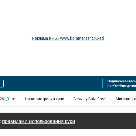
Реклама в «Ъ» www.kommersant.ru/ad
281,31
Что посмотреть в кино
Взрыв у Balzi Rossi
Мигранты в
с
правилами использования куки