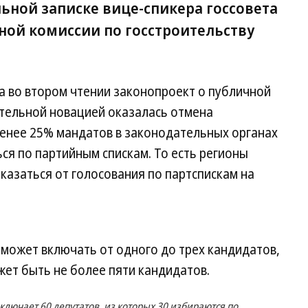
ьной записке вице-спикера госсовета
ной комиссии по госстроительству
а во втором чтении законопроект о публичной
ительной новацией оказалась отмена
менее 25% мандатов в законодательных органах
я по партийным спискам. То есть регионы
азаться от голосования по партспискам на
может включать от одного до трех кандидатов,
жет быть не более пяти кандидатов.
лючает 60 депутатов, из которых 30 избираются по