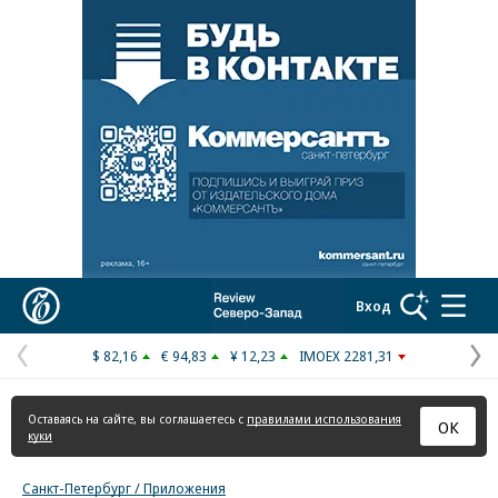
Реклама в «Ъ» www.kommersant.ru/ad
Коммерсантъ
Вход
$ 82,16
€ 94,83
¥ 12,23
IMOEX 2281,31
Предыдущая
С
страница
с
Оставаясь на сайте, вы соглашаетесь с
правилами использования
ОК
куки
Санкт-Петербург / Приложения