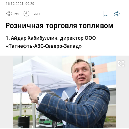
16.12.2021, 00:20
498
1 мин.
Розничная торговля топливом
1. Айдар Хабибуллин, директор ООО
«Татнефть-АЗС-Северо-Запад»
Развернуть на