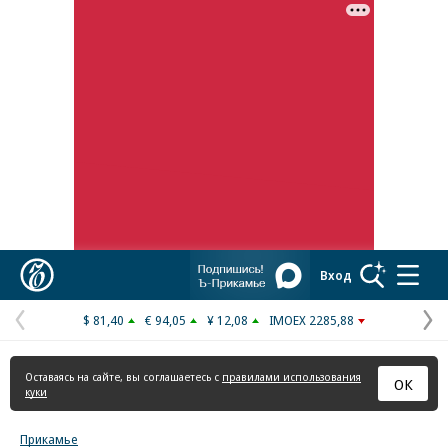
Реклама в «Ъ» www.kommersant.ru/ad
Коммерсантъ
Вход
$ 81,40
€ 94,05
¥ 12,08
IMOEX 2285,88
Предыдущая
С
страница
с
Оставаясь на сайте, вы соглашаетесь с
правилами использования
ОК
куки
Прикамье