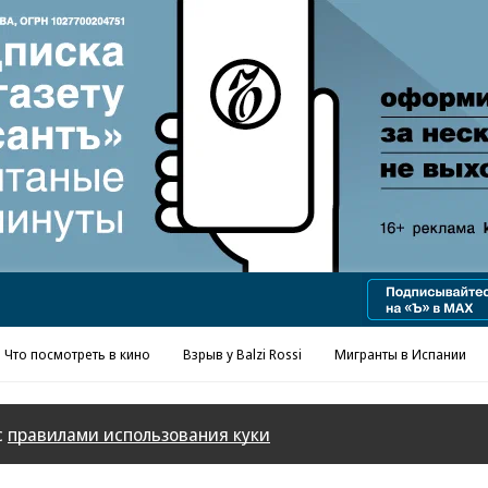
Реклама в «Ъ» www.kommersant.ru/ad
Что посмотреть в кино
Взрыв у Balzi Rossi
Мигранты в Испании
с
правилами использования куки