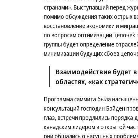
странами». Выступавший перед жур
помимо обсуждения таких острых во
восстановление экономики и мигра
по вопросам оптимизации цепочек 
группы будет определение отраслей
минимизации будущих сбоев цепоче
Взаимодействие будет в
областях, «как стратеги
Программа саммита была насыщенно
консультаций господин Байден пров
глаз, встречи продлились порядка 
канадским лидером в открытой част
они общались о насущных проблема