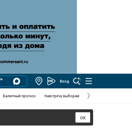
Вход
Коммерсантъ
FM
Валютный прогноз
Навстречу выборам
Скандал в FIFA
Названия опе
Колесников
Следующая
страница
ОК