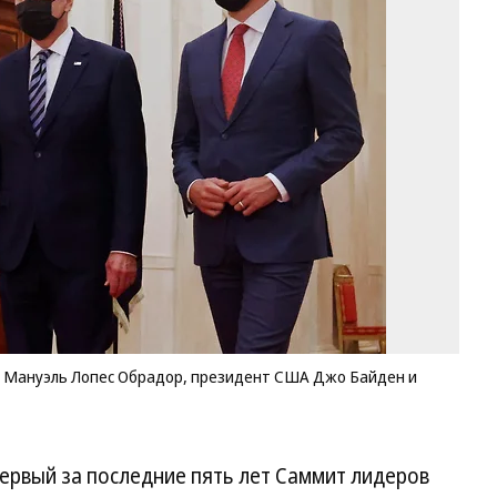
на
пр
Ме
Ан
Ма
Ло
Об
пр
С
Д
Ба
и
пр
ми
К
Д
Т
с Мануэль Лопес Обрадор, президент США Джо Байден и
Фо
Jo
Er
Re
первый за последние пять лет Саммит лидеров