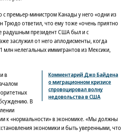
о с премьер-министром Канады у него «одни из
н Трюдо ответил, что ему тоже «очень приятно
ее радушным президент США был и с
аже заслужил от него аплодисменты, когда
1 млн нелегальных иммигрантов из Мексики,
и в
Комментарий Джо Байдена
о миграционном кризисе
началом
спровоцировал волну
иоритетных
недовольства в США
обсуждению. В
олении
ии к «нормальности» в экономике. «Мы должны
сстановления экономики и быть уверенными, что