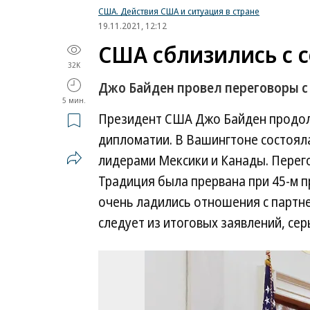
США. Действия США и ситуация в стране
19.11.2021, 12:12
США сблизились с 
32K
Джо Байден провел переговоры 
5 мин.
Президент США Джо Байден продол
дипломатии. В Вашингтоне состояла
лидерами Мексики и Канады. Перего
Традиция была прервана при 45-м 
очень ладились отношения с партне
следует из итоговых заявлений, се