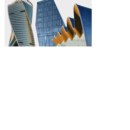
право:
езидент
ксики
дрес
нуэль
пес
радор,
езидент
ША
жо
йден
емьер-
нистр
анады
жастин
рюдо
то:
nathan
nst,
uters