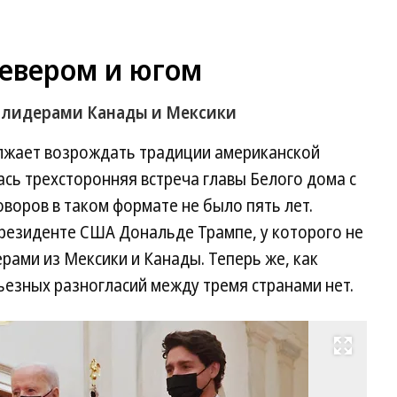
севером и югом
с лидерами Канады и Мексики
жает возрождать традиции американской
сь трехсторонняя встреча главы Белого дома с
воров в таком формате не было пять лет.
президенте США Дональде Трампе, у которого не
рами из Мексики и Канады. Теперь же, как
рьезных разногласий между тремя странами нет.
Развернуть на весь экран
Сл