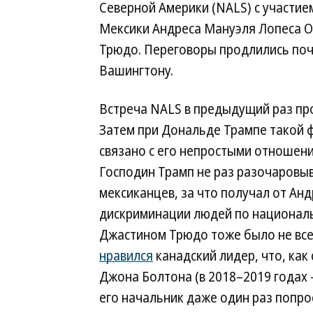
Северной Америки (NALS) с участи
Мексики Андреса Мануэля Лопеса 
Трюдо. Переговоры продлились почт
Вашингтону.
Встреча NALS в предыдущий раз пр
Затем при Дональде Трампе такой ф
связано с его непростыми отношен
Господин Трамп не раз разочаровы
мексиканцев, за что получал от А
дискриминации людей по националь
Джастином Трюдо тоже было не все
нравился
канадский лидер, что, ка
Джона Болтона (в 2018–2019 годах 
его начальник даже один раз попр