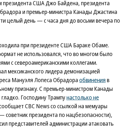
ем президента США Джо Байдена, президента
Обрадора и премьер-министра Канады Джастина
и целый день — с часа дня до восьми вечера по
оходила при президенте США Бараке Обаме.
ормат не использовался, что во многом было
иями с североамериканскими коллегами.
вал мексиканского лидера демонизацией
ндреса Мануэля Лопеса Обрадора
обвинения
в
ному признаку. С премьер-министром Канады
 гладко. Господину Трампу
настолько не
к сообщает CBC News со ссылкой на мемуары
— советник президента по нацбезопасности),
осил представителей администрации атаковать